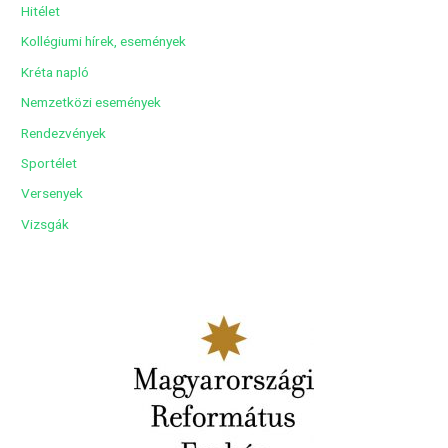
Hitélet
m
Kollégiumi hírek, események
Kréta napló
Nemzetközi események
Rendezvények
Sportélet
Versenyek
Vizsgák