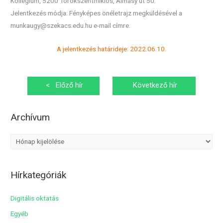
Kollégium, 5200 Törökszentmiklós, Almásy út 50.
Jelentkezés módja: Fényképes önéletrajz megküldésével a
munkaugy@szekacs.edu.hu e-mail címre.
A jelentkezés határideje: 2022.06.10.
Bejegyzés
<
Előző hír
Következő hír
navigáció
>
Archívum
A
r
c
Hírkategóriák
h
í
Digitális oktatás
v
Egyéb
u