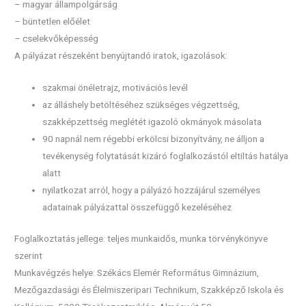
– magyar állampolgárság
– büntetlen előélet
– cselekvőképesség
A pályázat részeként benyújtandó iratok, igazolások:
szakmai önéletrajz, motivációs levél
az álláshely betöltéséhez szükséges végzettség,
szakképzettség meglétét igazoló okmányok másolata
90 napnál nem régebbi erkölcsi bizonyítvány, ne álljon a
tevékenység folytatását kizáró foglalkozástól eltiltás hatálya
alatt
nyilatkozat arról, hogy a pályázó hozzájárul személyes
adatainak pályázattal összefüggő kezeléséhez
Foglalkoztatás jellege: teljes munkaidős, munka törvénykönyve
szerint
Munkavégzés helye: Székács Elemér Református Gimnázium,
Mezőgazdasági és Élelmiszeripari Technikum, Szakképző Iskola és