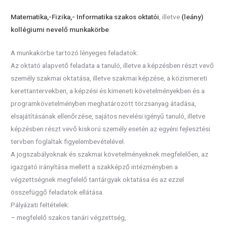
Matematika,-Fizika,- Informatika szakos oktatói
, illetve
(leány)
kollégiumi nevelő munkakörbe
.
A munkakörbe tartozó lényeges feladatok:
Az oktató alapvető feladata a tanuló, illetve a képzésben részt vevő
személy szakmai oktatása, illetve szakmai képzése, a közismereti
kerettantervekben, a képzési és kimeneti követelményekben és a
programkövetelményben meghatározott törzsanyag átadása,
elsajátításának ellenőrzése, sajátos nevelési igényű tanuló, illetve
képzésben részt vevő kiskorú személy esetén az egyéni fejlesztési
tervben foglaltak figyelembevételével.
A jogszabályoknak és szakmai követelményeknek megfelelően, az
igazgató irányítása mellett a szakképző intézményben a
végzettségnek megfelelő tantárgyak oktatása és az ezzel
összefüggő feladatok ellátása.
Pályázati feltételek:
– megfelelő szakos tanári végzettség,