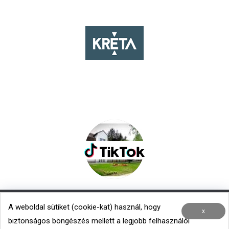
A weboldal sütiket (cookie-kat) használ, hogy
Nemzetközi kapcsolatok
|
Menza – Heti étlap
x
biztonságos böngészés mellett a legjobb felhasználói