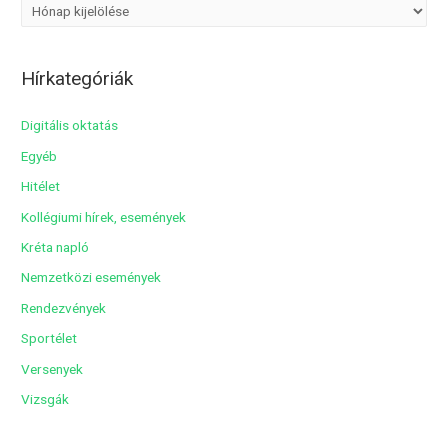
A
r
c
Hírkategóriák
h
í
Digitális oktatás
v
Egyéb
u
Hitélet
m
Kollégiumi hírek, események
Kréta napló
Nemzetközi események
Rendezvények
Sportélet
Versenyek
Vizsgák