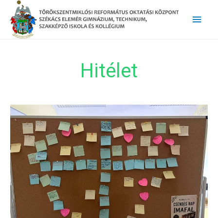
Main
Men
Hitélet