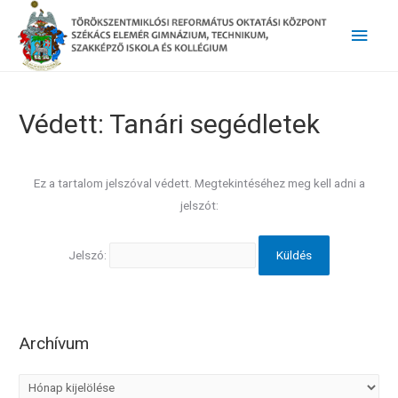
Main
Men
Védett: Tanári segédletek
Ez a tartalom jelszóval védett. Megtekintéséhez meg kell adni a
jelszót:
Jelszó:
Archívum
A