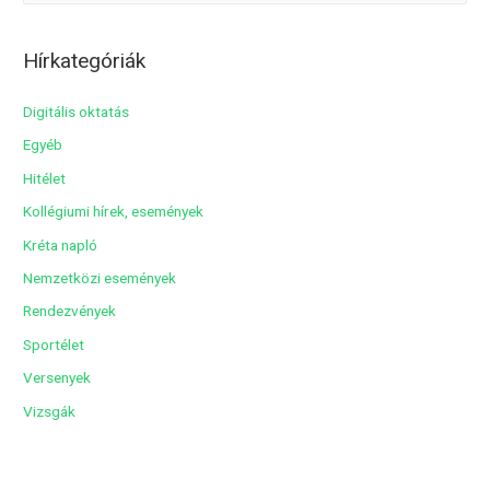
r
c
Hírkategóriák
h
í
Digitális oktatás
v
Egyéb
u
Hitélet
m
Kollégiumi hírek, események
Kréta napló
Nemzetközi események
Rendezvények
Sportélet
Versenyek
Vizsgák