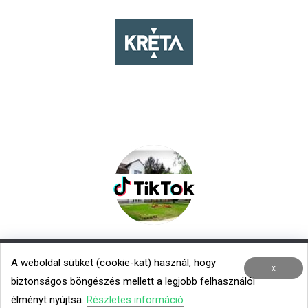
A weboldal sütiket (cookie-kat) használ, hogy
Nemzetközi kapcsolatok
|
Menza – Heti étlap
x
biztonságos böngészés mellett a legjobb felhasználói
Minden jog fenntartva © 2020 TROK
élményt nyújtsa.
Részletes információ