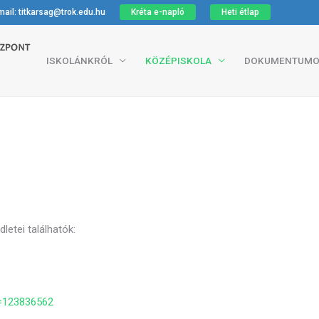
ail: titkarsag@trok.edu.hu
Kréta e-napló
Heti étlap
ISKOLÁNKRÓL
KÖZÉPISKOLA
DOKUMENTUMO
letei találhatók:
d=123836562