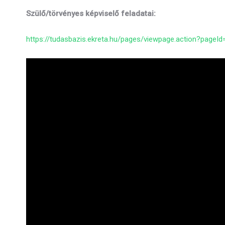
Szülő/törvényes képviselő feladatai:
https://tudasbazis.ekreta.hu/pages/viewpage.action?pageI