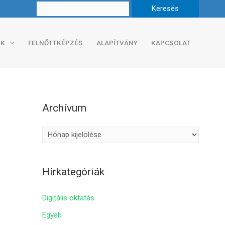
K
FELNŐTTKÉPZÉS
ALAPÍTVÁNY
KAPCSOLAT
Archívum
A
r
c
Hírkategóriák
h
í
Digitális oktatás
v
Egyéb
u