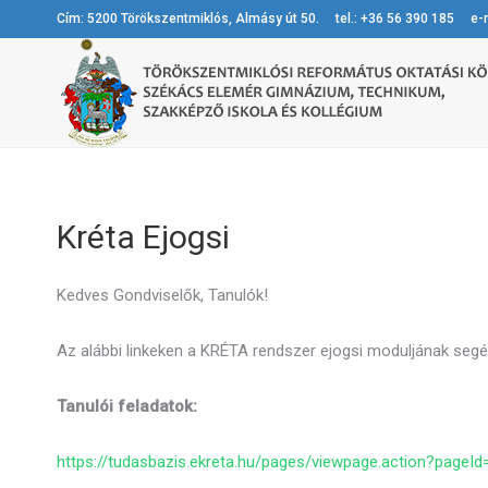
Cím: 5200 Törökszentmiklós, Almásy út 50. tel.: +36 56 390 185 e-m
Kréta Ejogsi
Kedves Gondviselők, Tanulók!
Az alábbi linkeken a KRÉTA rendszer ejogsi moduljának segéd
Tanulói feladatok:
https://tudasbazis.ekreta.hu/pages/viewpage.action?pageI