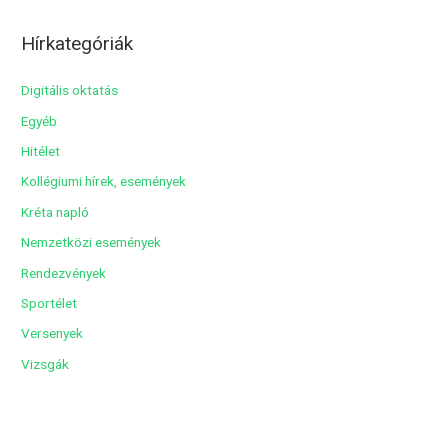
c
Hírkategóriák
h
í
Digitális oktatás
v
Egyéb
u
Hitélet
m
Kollégiumi hírek, események
Kréta napló
Nemzetközi események
Rendezvények
Sportélet
Versenyek
Vizsgák