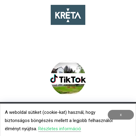
A weboldal sütiket (cookie-kat) használ, hogy
Nemzetközi kapcsolatok
|
Menza – Heti étlap
x
biztonságos böngészés mellett a legjobb felhasználói
Minden jog fenntartva © 2020 TROK
élményt nyújtsa.
Részletes információ