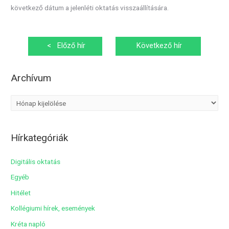
következő dátum a jelenléti oktatás visszaállítására.
Bejegyzés
<
Előző hír
Következő hír
navigáció
>
Archívum
A
r
c
Hírkategóriák
h
í
Digitális oktatás
v
Egyéb
u
Hitélet
m
Kollégiumi hírek, események
Kréta napló