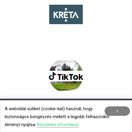
A weboldal sütiket (cookie-kat) használ, hogy
Nemzetközi kapcsolatok
|
Menza – Heti étlap
x
biztonságos böngészés mellett a legjobb felhasználói
Minden jog fenntartva © 2020 TROK
élményt nyújtsa.
Részletes információ