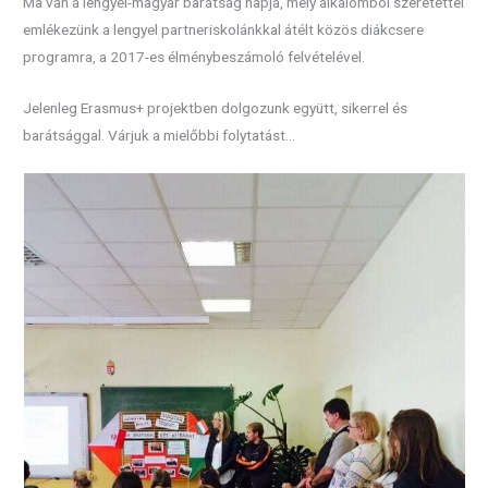
Ma van a lengyel-magyar barátság napja, mely alkalomból szeretettel
emlékezünk a lengyel partneriskolánkkal átélt közös diákcsere
programra, a 2017-es élménybeszámoló felvételével.
Jelenleg Erasmus+ projektben dolgozunk együtt, sikerrel és
barátsággal. Várjuk a mielőbbi folytatást…