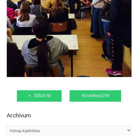
Bejegyzés
<
Előző hír
Következő hír
navigáció
>
Archívum
A
r