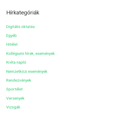
c
Hírkategóriák
h
í
Digitális oktatás
v
Egyéb
u
Hitélet
m
Kollégiumi hírek, események
Kréta napló
Nemzetközi események
Rendezvények
Sportélet
Versenyek
Vizsgák