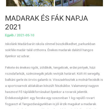
MADARAK ÉS FÁK NAPJA
2021
Egyéb
/
2021-05-10
Iskolánk Madárbarát iskola címmel büszkélkedhet, parkunkban
sokféle madár talál otthonra. Énekes madarak dalától hangos
ilyenkor az udvar.
Fekete és énekes rigók, zöldikék, tengelicek, erdei pintyek, házi
rozsdafarkúk, széncinegék jelzik revírjük határait. Költ itt seregély,
balkáni gerle és örvös galamb is. Visszaérkeztek a molnárfecskék is
a sportcsarnok ablakában készült fészkükbe. Valamennyi nagyon
hasznos! Fő táplálékforrásukat ilyenkor a rovarok jelentik.
Érdekességként: egy fecske egy szezonban 1 kg repülő rovart
fogyaszt el.Tangazdaságunkban is jól érzik magukat a madarak.