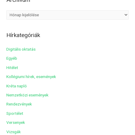
A
r
c
Hírkategóriák
h
í
Digitális oktatás
v
Egyéb
u
Hitélet
m
Kollégiumi hírek, események
Kréta napló
Nemzetközi események
Rendezvények
Sportélet
Versenyek
Vizsgák