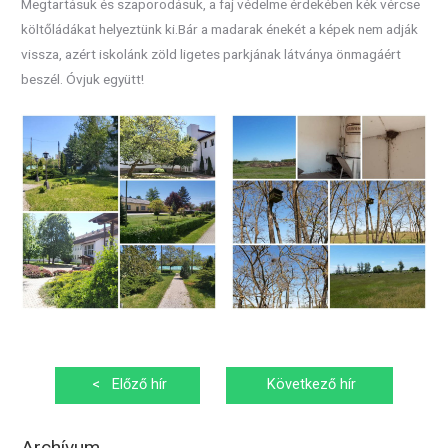
Megtartásuk és szaporodásuk, a faj védelme érdekében kék vércse
költőládákat helyeztünk ki.Bár a madarak énekét a képek nem adják
vissza, azért iskolánk zöld ligetes parkjának látványa önmagáért
beszél. Óvjuk együtt!
Bejegyzés
<
Előző hír
Következő hír
navigáció
>
Archívum