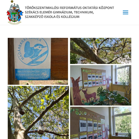
Main
Men