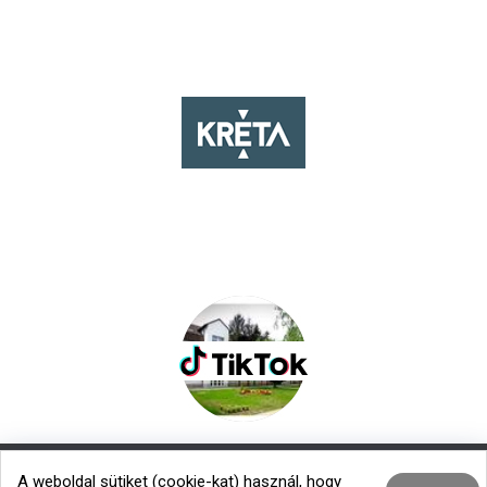
A weboldal sütiket (cookie-kat) használ, hogy
Nemzetközi kapcsolatok
|
Menza – Heti étlap