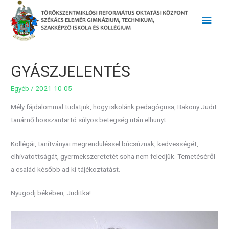
Main
Men
GYÁSZJELENTÉS
Egyéb
/
2021-10-05
Mély fájdalommal tudatjuk, hogy iskolánk pedagógusa, Bakony Judit
tanárnő hosszantartó súlyos betegség után elhunyt.
Kollégái, tanítványai megrendüléssel búcsúznak, kedvességét,
elhivatottságát, gyermekszeretetét soha nem feledjük. Temetéséről
a család később ad ki tájékoztatást.
Nyugodj békében, Juditka!