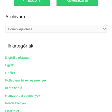
<
Előző hír
Következő hír
navigáció
>
Archívum
A
r
c
Hírkategóriák
h
í
Digitális oktatás
v
Egyéb
u
Hitélet
m
Kollégiumi hírek, események
Kréta napló
Nemzetközi események
Rendezvények
Sportélet