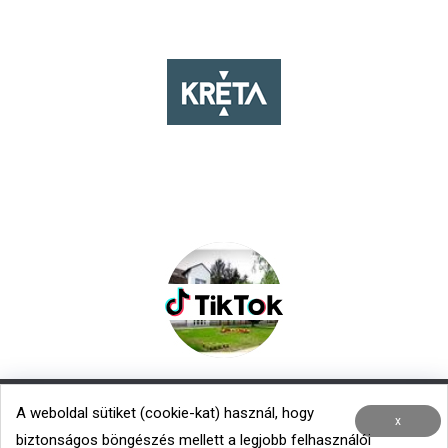
A weboldal sütiket (cookie-kat) használ, hogy
Nemzetközi kapcsolatok
|
Menza – Heti étlap
x
biztonságos böngészés mellett a legjobb felhasználói