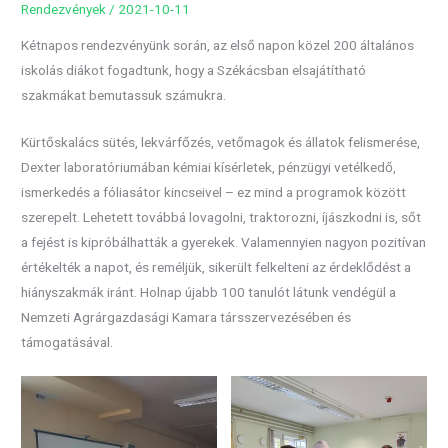
Rendezvények
/
2021-10-11
Kétnapos rendezvényünk során, az első napon közel 200 általános
iskolás diákot fogadtunk, hogy a Székácsban elsajátítható
szakmákat bemutassuk számukra.
Kürtőskalács sütés, lekvárfőzés, vetőmagok és állatok felismerése,
Dexter laboratóriumában kémiai kísérletek, pénzügyi vetélkedő,
ismerkedés a fóliasátor kincseivel – ez mind a programok között
szerepelt. Lehetett továbbá lovagolni, traktorozni, íjászkodni is, sőt
a fejést is kipróbálhatták a gyerekek. Valamennyien nagyon pozitívan
értékelték a napot, és reméljük, sikerült felkelteni az érdeklődést a
hiányszakmák iránt. Holnap újabb 100 tanulót látunk vendégül a
Nemzeti Agrárgazdasági Kamara társszervezésében és
támogatásával.