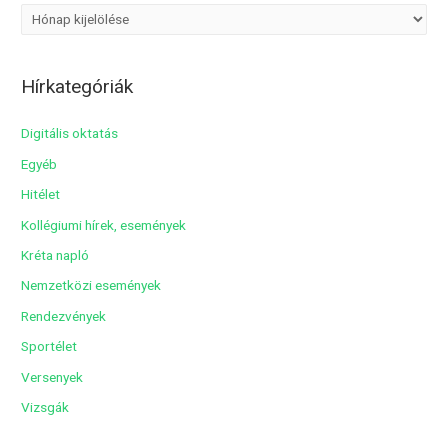
A
r
c
Hírkategóriák
h
í
Digitális oktatás
v
Egyéb
u
Hitélet
m
Kollégiumi hírek, események
Kréta napló
Nemzetközi események
Rendezvények
Sportélet
Versenyek
Vizsgák