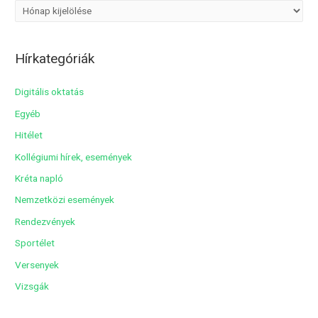
A
r
c
Hírkategóriák
h
í
Digitális oktatás
v
Egyéb
u
Hitélet
m
Kollégiumi hírek, események
Kréta napló
Nemzetközi események
Rendezvények
Sportélet
Versenyek
Vizsgák