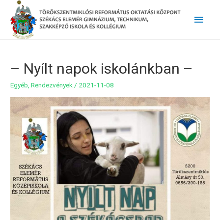
Main
Men
– Nyílt napok iskolánkban –
Egyéb
,
Rendezvények
/
2021-11-08