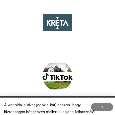
A weboldal sütiket (cookie-kat) használ, hogy
Nemzetközi kapcsolatok
|
Menza – Heti étlap
x
biztonságos böngészés mellett a legjobb felhasználói