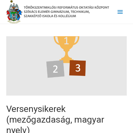
Main
Men
Versenysikerek
(mezőgazdaság, magyar
nyelv)