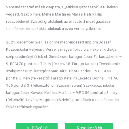
Veresné tanárnő másik csapata, a „Miklósi gazdászok” a 8. helyen
végzett, Szabó Imre, Méhesi Martin és Marázi Patrik Filip
részvételével. Szívből gratulálunk az elhivatott mezőgazdász
tanulóknak és szakoktatóinknak a szép versenysikerhez!
2021. december 2-án, az online megrendezett Implom József
Középiskolai Helyesíró Verseny megyei fordulóján iskolánk diákjai
szép eredményt értek el: Gimnáziumi kategóriában: Farkas Jázmin –
9. BEGI 70 ponttal a 7. hely (felkészítő: Faragó Katalin) Technikumi /
szakgimnáziumi kategóriában: Járai Tibor Sándor – 9.BEGI 63
ponttal 6. hely (felkészítő: Faragó Katalin) Lakatos Dorina – 11.AC
106 ponttal 3. (felkészítő: dr. Szecsei István) Szakképző iskolai
kategóriában: Kovács-Kertész Melánia – 9.PC 56 ponttal a 3. hely
(felkészítő: Lovász Magdolna) Szívből gratulálunk a tanulóknak és
felkészítőiknek egyaránt!
Bejegyzés
<
Előző hír
Következő hír