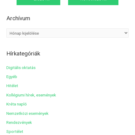
navigáció
>
Archívum
A
r
c
Hírkategóriák
h
í
Digitális oktatás
v
Egyéb
u
Hitélet
m
Kollégiumi hírek, események
Kréta napló
Nemzetközi események
Rendezvények
Sportélet