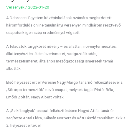
Versenyek
/
2022-01-20
A Debreceni Egyetem középiskolások számára meghirdetett
háromfordulós online tanulmányi versenyén mindhárom résztvevő
csapatunk igen szép eredménnyel végzett.
A feladatok tárgykörét növény – és állattan, növénytermesztés,
állattenyésztés, élelmiszerismeret, vadgazdálkodás,
természetismeret, általános mezőgazdasági ismeretek témái
alkották.
Első helyezést ért el Veresné Nagy Margó tanárnő felkészítésével a
„Sörárpa termesztők” nevű csapat, melynek tagjai Pintér Béla,
Emődi Zoltán, Nagy Albert voltak.
A „Sziki baglyok” csapat felkészítésében Hagyó Attila tanár úr
segítette Antal Flóra, Kálmán Norbert és Kóti László tanulókat, akik a
2. helyezést érték el.