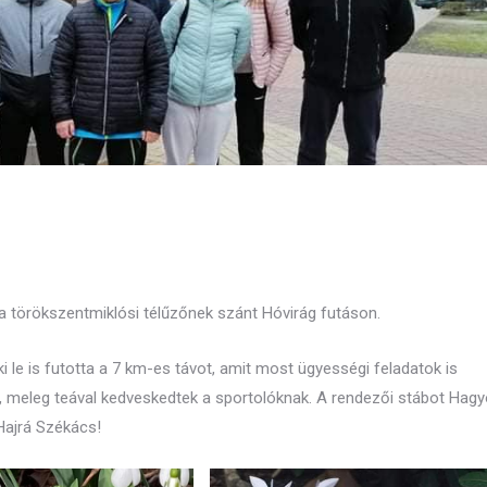
a törökszentmiklósi télűzőnek szánt Hóvirág futáson.
i le is futotta a 7 km-es távot, amit most ügyességi feladatok is
, meleg teával kedveskedtek a sportolóknak. A rendezői stábot Hag
 Hajrá Székács!