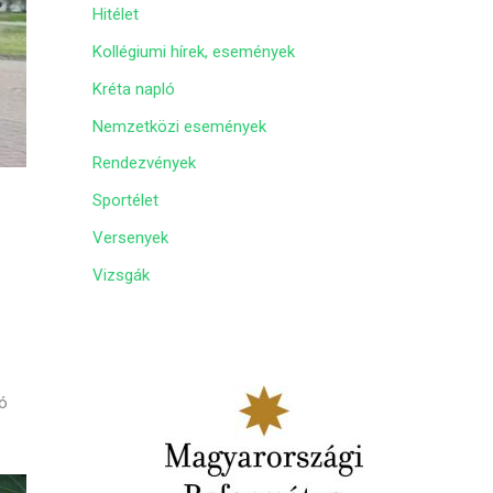
Hitélet
m
Kollégiumi hírek, események
Kréta napló
Nemzetközi események
Rendezvények
Sportélet
Versenyek
Vizsgák
yó