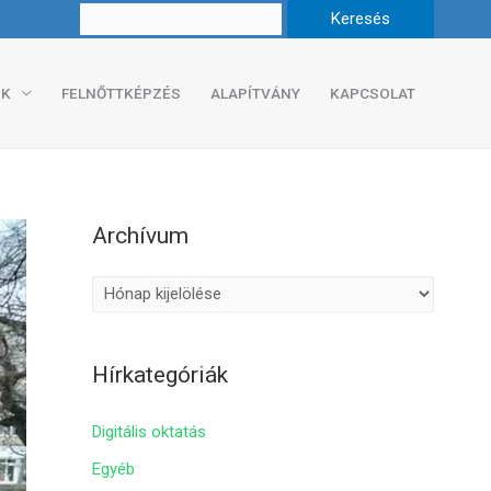
K
FELNŐTTKÉPZÉS
ALAPÍTVÁNY
KAPCSOLAT
Archívum
A
r
c
Hírkategóriák
h
í
Digitális oktatás
v
Egyéb
u