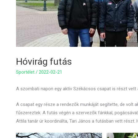
Hóvirág futás
Sportélet
/
2022-02-21
A szombati napon egy aktív Székácsos csapat is részt vett 
A csapat egy része a rendezők munkáját segítette, de volt ak
fűszereztek. A futás végén a szervezők fánkkal, pogácsával
Attila tanár úr koordinálta, Tari János a futásban vett részt.