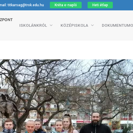
ail: titkarsag@trok.edu.hu
Kréta e-napló
Heti étlap
ISKOLÁNKRÓL
KÖZÉPISKOLA
DOKUMENTUMO