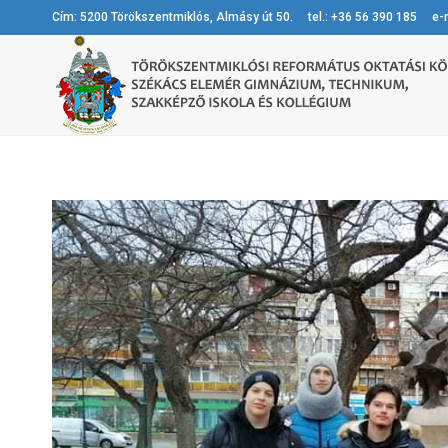
Cím: 5200 Törökszentmiklós, Almásy út 50. tel.: +36 56 390 185 e-m