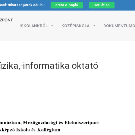
ail: titkarsag@trok.edu.hu
Kréta e-napló
Heti étlap
ISKOLÁNKRÓL
KÖZÉPISKOLA
DOKUMENTUMO
izika,-informatika oktató