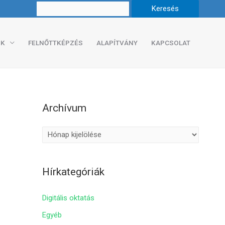
K
FELNŐTTKÉPZÉS
ALAPÍTVÁNY
KAPCSOLAT
Archívum
A
r
c
Hírkategóriák
h
í
Digitális oktatás
v
Egyéb
u