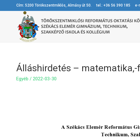
Cím: 5200 Törökszentmiklós, Almásy út 50. tel.: +36 56 390 185 e-m
Álláshirdetés – matematika,-f
Egyéb
/
2022-03-30