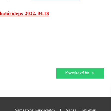
Következő hír
>
Nemzetközi kapcsolatok
|
Menza – Heti étlap