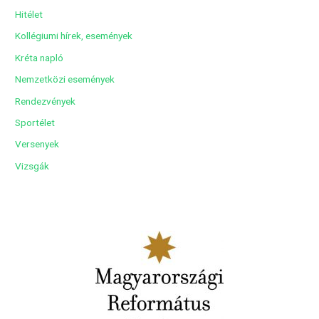
u
Hitélet
m
Kollégiumi hírek, események
Kréta napló
Nemzetközi események
Rendezvények
Sportélet
Versenyek
Vizsgák