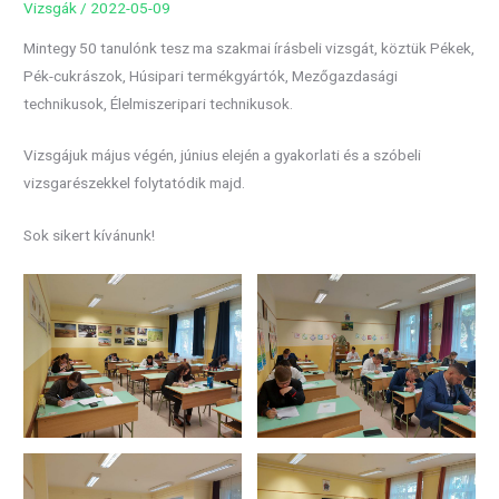
Vizsgák
/
2022-05-09
Mintegy 50 tanulónk tesz ma szakmai írásbeli vizsgát, köztük Pékek,
Pék-cukrászok, Húsipari termékgyártók, Mezőgazdasági
technikusok, Élelmiszeripari technikusok.
Vizsgájuk május végén, június elején a gyakorlati és a szóbeli
vizsgarészekkel folytatódik majd.
Sok sikert kívánunk!