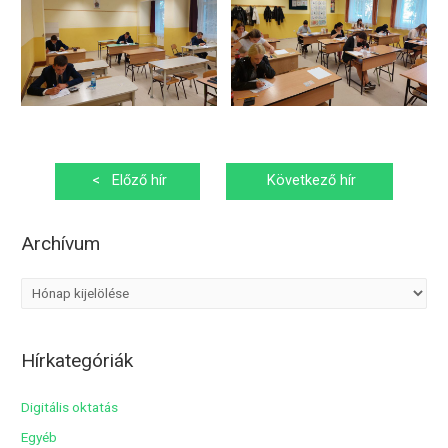
Bejegyzés
<
Előző hír
Következő hír
navigáció
>
Archívum
A
r
c
Hírkategóriák
h
í
Digitális oktatás
v
Egyéb