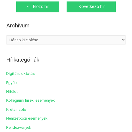
Bejegyzés
<
Előző hír
Következő hír
navigáció
>
Archívum
A
r
c
Hírkategóriák
h
í
Digitális oktatás
v
Egyéb
u
Hitélet
m
Kollégiumi hírek, események
Kréta napló
Nemzetközi események
Rendezvények