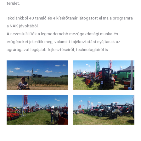
terület.
Iskolánkból 40 tanuló és 4 kísérőtanár látogatott el ma a programra
a NAK jóvoltából.
A neves kiállítók a legmodernebb mezőgazdasági munka-és
erőgépeket jelenítik meg, valamint tájékoztatást nyújtanak az
agrárágazat legújabb fejlesztéseiről, technológiáiról is.