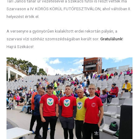
Tari János tanár úr vezetésével a Székács futói is részt vettek ma
Szarvason a IV. KÖRÖS KÖRÜL FUTÓFESZTIVÁLON, ahol váltóban II.
helyezést érték el.
A versenyre a gyönyörűen kialakított erdei rekortán pályán, a
szarvasi vízi színház szomszédságában került sor.
Gratulálunk
!
Hajrá Székács!