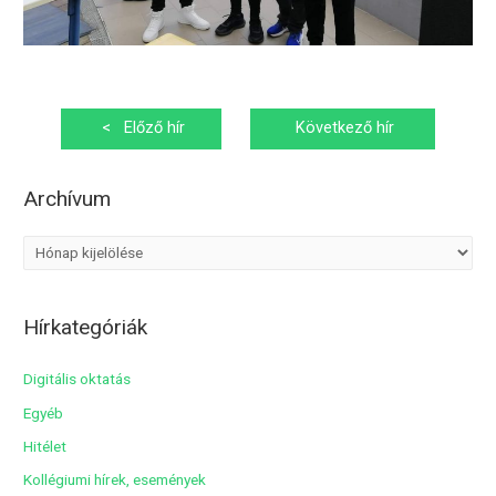
Bejegyzés
<
Előző hír
Következő hír
navigáció
>
Archívum
A
r
c
Hírkategóriák
h
í
Digitális oktatás
v
Egyéb
u
Hitélet
m
Kollégiumi hírek, események