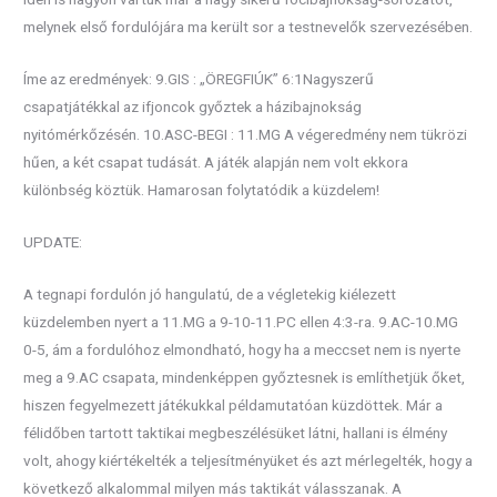
melynek első fordulójára ma került sor a testnevelők szervezésében.
Íme az eredmények: 9.GIS : „ÖREGFIÚK” 6:1Nagyszerű
csapatjátékkal az ifjoncok győztek a házibajnokság
nyitómérkőzésén. 10.ASC-BEGI : 11.MG A végeredmény nem tükrözi
hűen, a két csapat tudását. A játék alapján nem volt ekkora
különbség köztük. Hamarosan folytatódik a küzdelem!
UPDATE:
A tegnapi fordulón jó hangulatú, de a végletekig kiélezett
küzdelemben nyert a 11.MG a 9-10-11.PC ellen 4:3-ra. 9.AC-10.MG
0-5, ám a fordulóhoz elmondható, hogy ha a meccset nem is nyerte
meg a 9.AC csapata, mindenképpen győztesnek is említhetjük őket,
hiszen fegyelmezett játékukkal példamutatóan küzdöttek. Már a
félidőben tartott taktikai megbeszélésüket látni, hallani is élmény
volt, ahogy kiértékelték a teljesítményüket és azt mérlegelték, hogy a
következő alkalommal milyen más taktikát válasszanak. A