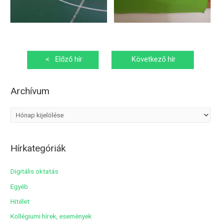
Bejegyzés
<
Előző hír
Következő hír
navigáció
>
Archívum
A
r
c
Hírkategóriák
h
í
Digitális oktatás
v
Egyéb
u
Hitélet
m
Kollégiumi hírek, események