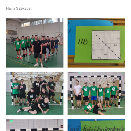
Hajrá Székács!