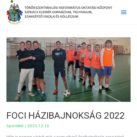
Main
Men
FOCI HÁZIBAJNOKSÁG 2022
Sportélet
/
2022-12-15
Idén is nagyon vártuk már a nagy sikerű focibajnokság-sorozatot,