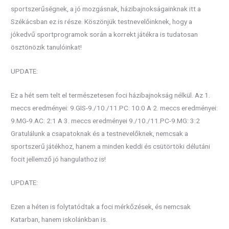
sportszerűségnek, a jó mozgásnak, házibajnokságainknak itt a
Székácsban ez is része. Köszönjük testnevelőinknek, hogy a
jókedvű sportprogramok során a korrekt játékra is tudatosan
ösztönözik tanulóinkat!
UPDATE:
Ez a hét sem telt el természetesen foci házibajnokság nélkül. Az 1.
meccs eredményei: 9.GIS-9./10./11.PC: 10:0 A 2. meccs eredményei:
9.MG-9.AC: 2:1 A 3. meccs eredményei 9./10./11.PC-9.MG: 3:2
Gratulálunk a csapatoknak és a testnevelőknek, nemcsak a
sportszerű játékhoz, hanem a minden keddi és csütörtöki délutáni
focit jellemző jó hangulathoz is!
UPDATE:
Ezen a héten is folytatódtak a foci mérkőzések, és nemcsak
Katarban, hanem iskolánkban is.