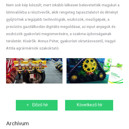
Nem sok kép készült, mert inkább lelkesen belevetették magukat a
látnivalókba a résztvevők, akik rengeteg tapasztalatot és élményt
gyűjtöttek a legújabb technológiák, eszközök, mezőgépek, a
precíziós gazdálkodás digitális megoldásai, az input anyagok és
eszközök gyakorlati megismerésére, a szakma újdonságainak
területén. Kísérők: Annus Péter, gyakorlati oktatásvezető, Hagyó
Attila agrármérnök szakoktató.
Bejegyzés
<
Előző hír
Következő hír
navigáció
>
Archívum