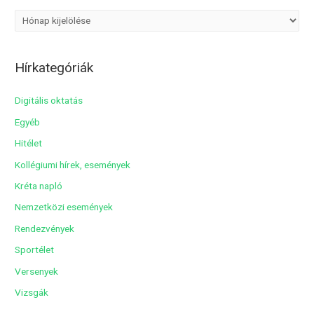
A
r
c
Hírkategóriák
h
í
Digitális oktatás
v
Egyéb
u
Hitélet
m
Kollégiumi hírek, események
Kréta napló
Nemzetközi események
Rendezvények
Sportélet
Versenyek
Vizsgák