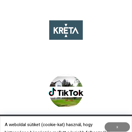
A weboldal sütiket (cookie-kat) használ, hogy
Nemzetközi kapcsolatok
|
Menza – Heti étlap
x