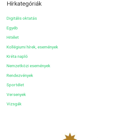
Hírkategóriák
h
í
Digitális oktatás
v
Egyéb
u
Hitélet
m
Kollégiumi hírek, események
Kréta napló
Nemzetközi események
Rendezvények
Sportélet
Versenyek
Vizsgák