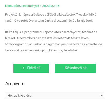
Nemzetközi események
/
2023-02-16
Projektünk népszerűsítése céljából elkészítették Trecskó Ildikó
tanárnő vezetésével a tanulóink a disszeminációs faliújságot.
Itt közöljük a programmal kapcsolatos eseményeket, fotókat és
híreket. A novemberi csigatészta és kötözött tészta leves
főzőprogramot januárban a hagyományos disznóvágás követte, de
tavasszal is várnak ránk újabb kalandok, feladatok.
Bejegyzés
<
Előző hír
Következő hír
navigáció
>
Archívum
A
r
c