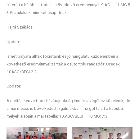
sikerült a hálóba juttatni, a következő eredménnyel: 9.AC – 11.MG 5-
3 Gratulálunk mindkét csapatnak.
Hajrá Székács!
Update:
Ismét pályára álltak focistáink és jó hangulatú küzdelemben a
következő eredménnyel zárták a csütörtöki rangadót: Öregek –
10ASC/BEGI 2:2
Update:
A méltán kedvelt foci házibajnokság immár a végéhez közeledik, de
a mai meccs is bővelkedett izgalmakban. Tíz gól talált a kapuba,
melyek alapján a mai tabella: 10.ASC/BEGI – 10.MG: 7:3