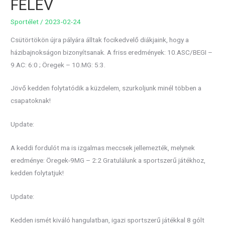
FÉLÉV
Sportélet
/
2023-02-24
Csütörtökön újra pályára álltak focikedvelő diákjaink, hogy a
házibajnokságon bizonyítsanak. A friss eredmények: 10.ASC/BEGI –
9.AC: 6:0 ; Öregek – 10.MG: 5:3.
Jövő kedden folytatódik a küzdelem, szurkoljunk minél többen a
csapatoknak!
Update:
A keddi fordulót ma is izgalmas meccsek jellemezték, melynek
eredménye: Öregek-9MG – 2:2 Gratulálunk a sportszerű játékhoz,
kedden folytatjuk!
Update:
Kedden ismét kiváló hangulatban, igazi sportszerű játékkal 8 gólt