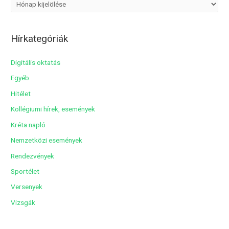
A
r
c
Hírkategóriák
h
í
Digitális oktatás
v
Egyéb
u
Hitélet
m
Kollégiumi hírek, események
Kréta napló
Nemzetközi események
Rendezvények
Sportélet
Versenyek
Vizsgák