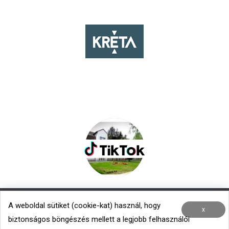
A weboldal sütiket (cookie-kat) használ, hogy
Nemzetközi kapcsolatok
|
Menza – Heti étlap
x
biztonságos böngészés mellett a legjobb felhasználói
Minden jog fenntartva © 2020 TROK