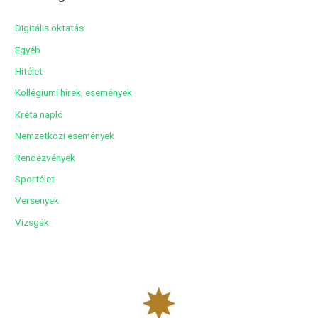
h
í
Digitális oktatás
v
Egyéb
u
Hitélet
m
Kollégiumi hírek, események
Kréta napló
Nemzetközi események
Rendezvények
Sportélet
Versenyek
Vizsgák