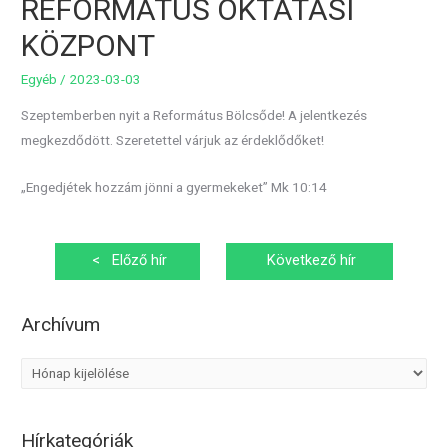
REFORMÁTUS OKTATÁSI
KÖZPONT
Egyéb
/
2023-03-03
Szeptemberben nyit a Református Bölcsőde! A jelentkezés
megkezdődött. Szeretettel várjuk az érdeklődőket!
„Engedjétek hozzám jönni a gyermekeket” Mk 10:14
Bejegyzés
<
Előző hír
Következő hír
navigáció
>
Archívum
A
r
c
Hírkategóriák