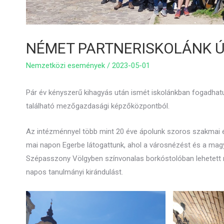
NÉMET PARTNERISKOLÁNK 
Nemzetközi események
/
2023-05-01
Pár év kényszerű kihagyás után ismét iskolánkban fogadhat
található mezőgazdasági képzőközpontból.
Az intézménnyel több mint 20 éve ápolunk szoros szakmai és
mai napon Egerbe látogattunk, ahol a városnézést és a mag
Szépasszony Völgyben színvonalas borkóstolóban lehetett r
napos tanulmányi kirándulást.