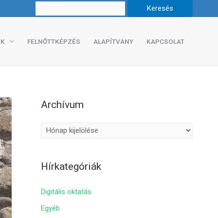
K
FELNŐTTKÉPZÉS
ALAPÍTVÁNY
KAPCSOLAT
Archívum
A
r
c
Hírkategóriák
h
í
Digitális oktatás
v
Egyéb
u