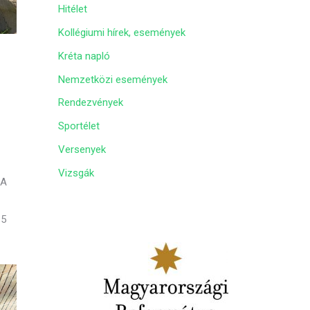
Hitélet
m
Kollégiumi hírek, események
Kréta napló
Nemzetközi események
Rendezvények
Sportélet
Versenyek
Vizsgák
 A
 5