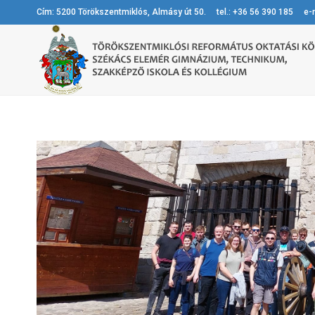
Cím: 5200 Törökszentmiklós, Almásy út 50. tel.: +36 56 390 185 e-m