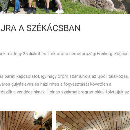
ÚJRA A SZÉKÁCSBAN
unk mintegy 25 diákot és 2 oktatót a németországi Freiberg-Zugban
 baráti kapcsolatot, így nagy öröm számunkra az újbóli találkozás.
yaros gulyásleves és házi rétes elfogyasztását követően a
észük a vendégeinknek. Holnap szakmai programokkal folytatjuk az