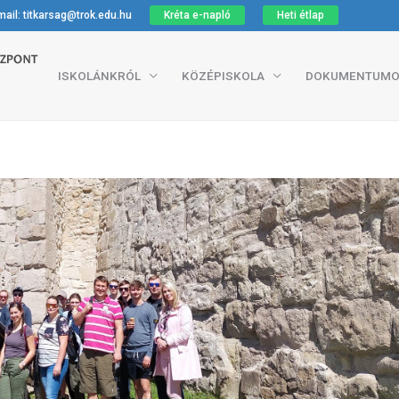
ail: titkarsag@trok.edu.hu
Kréta e-napló
Heti étlap
ISKOLÁNKRÓL
KÖZÉPISKOLA
DOKUMENTUMO