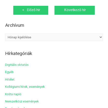
Bejegyzés
<
Előző hír
Következő hír
navigáció
>
Archívum
A
r
c
Hírkategóriák
h
í
Digitális oktatás
v
Egyéb
u
Hitélet
m
Kollégiumi hírek, események
Kréta napló
Nemzetközi események