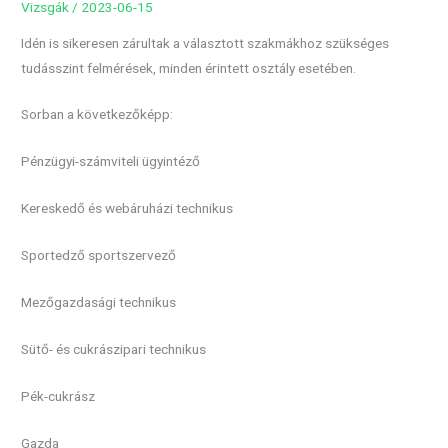
Vizsgák
/
2023-06-15
Idén is sikeresen zárultak a választott szakmákhoz szükséges
tudásszint felmérések, minden érintett osztály esetében.
Sorban a következőképp:
Pénzügyi-számviteli ügyintéző
Kereskedő és webáruházi technikus
Sportedző sportszervező
Mezőgazdasági technikus
Sütő- és cukrászipari technikus
Pék-cukrász
Gazda