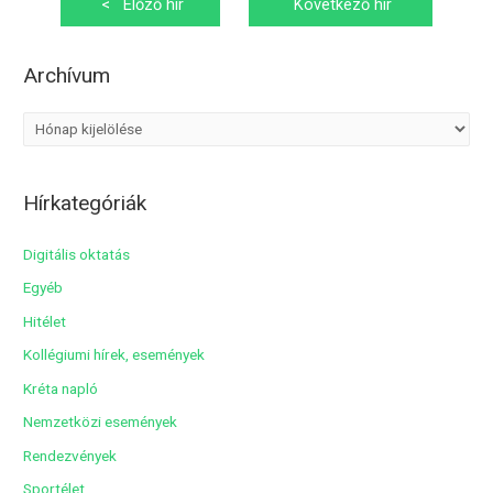
<
Előző hír
Következő hír
navigáció
>
Archívum
A
r
c
Hírkategóriák
h
í
Digitális oktatás
v
Egyéb
u
Hitélet
m
Kollégiumi hírek, események
Kréta napló
Nemzetközi események
Rendezvények
Sportélet