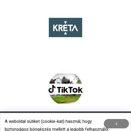
A weboldal sütiket (cookie-kat) használ, hogy
Nemzetközi kapcsolatok
|
Menza – Heti étlap
x
biztonságos böngészés mellett a legjobb felhasználói