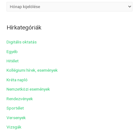
A
r
c
Hírkategóriák
h
í
Digitális oktatás
v
Egyéb
u
Hitélet
m
Kollégiumi hírek, események
Kréta napló
Nemzetközi események
Rendezvények
Sportélet
Versenyek
Vizsgák