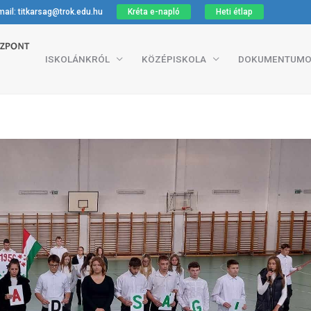
ail: titkarsag@trok.edu.hu
Kréta e-napló
Heti étlap
ISKOLÁNKRÓL
KÖZÉPISKOLA
DOKUMENTUMO