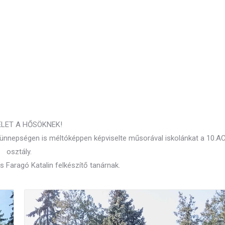
ELET A HŐSÖKNEK!
i ünnepségen is méltóképpen képviselte műsorával iskolánkat a 10.A
osztály.
 Faragó Katalin felkészítő tanárnak.