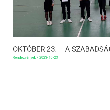
OKTÓBER 23. – A SZABADS
Rendezvények
/
2023-10-23