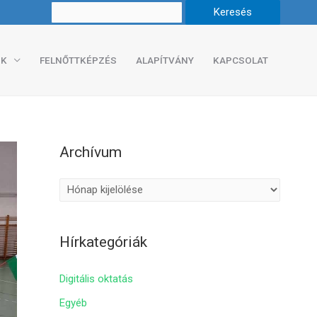
K
FELNŐTTKÉPZÉS
ALAPÍTVÁNY
KAPCSOLAT
Archívum
A
r
c
Hírkategóriák
h
í
Digitális oktatás
v
Egyéb
u