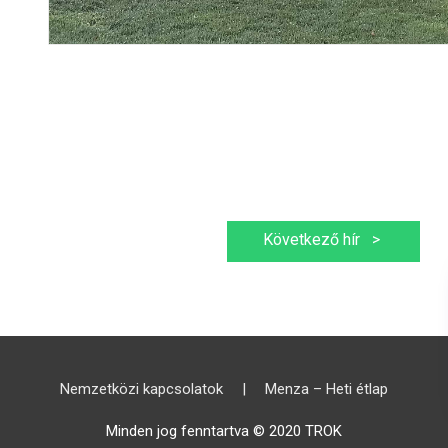
Következő hír
>
Nemzetközi kapcsolatok
|
Menza – Heti étlap
Minden jog fenntartva © 2020 TROK