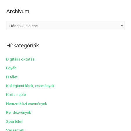
navigáció
>
Archívum
A
r
c
Hírkategóriák
h
í
Digitális oktatás
v
Egyéb
u
Hitélet
m
Kollégiumi hírek, események
Kréta napló
Nemzetközi események
Rendezvények
Sportélet
Versenyek