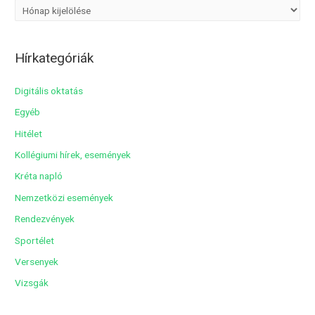
A
r
c
Hírkategóriák
h
í
Digitális oktatás
v
Egyéb
u
Hitélet
m
Kollégiumi hírek, események
Kréta napló
Nemzetközi események
Rendezvények
Sportélet
Versenyek
Vizsgák