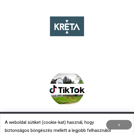
A weboldal sütiket (cookie-kat) használ, hogy
Nemzetközi kapcsolatok
|
Menza – Heti étlap
x
biztonságos böngészés mellett a legjobb felhasználói