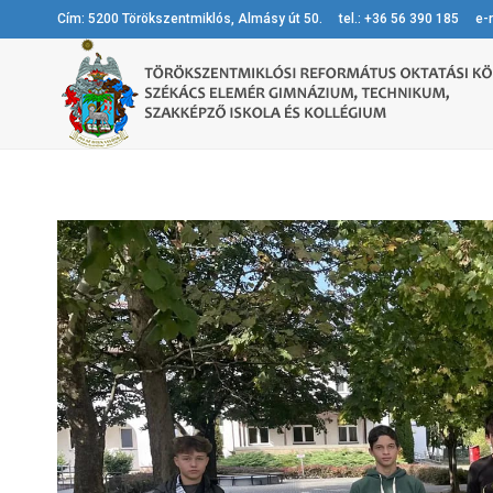
Cím: 5200 Törökszentmiklós, Almásy út 50. tel.: +36 56 390 185 e-m