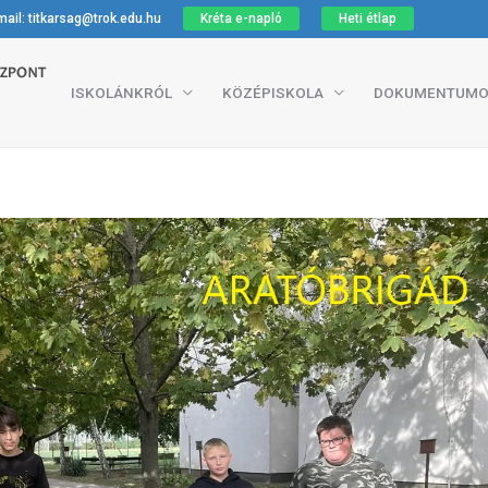
ail: titkarsag@trok.edu.hu
Kréta e-napló
Heti étlap
ISKOLÁNKRÓL
KÖZÉPISKOLA
DOKUMENTUMO