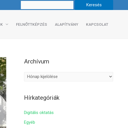
K
FELNŐTTKÉPZÉS
ALAPÍTVÁNY
KAPCSOLAT
Archívum
A
r
c
Hírkategóriák
h
í
Digitális oktatás
v
Egyéb
u