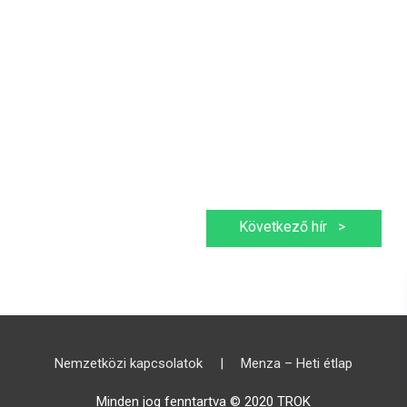
Következő hír
>
Nemzetközi kapcsolatok
|
Menza – Heti étlap
Minden jog fenntartva © 2020 TROK