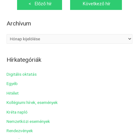
Bejegyzés
<
Előző hír
Következő hír
navigáció
>
Archívum
A
r
c
Hírkategóriák
h
í
Digitális oktatás
v
Egyéb
u
Hitélet
m
Kollégiumi hírek, események
Kréta napló
Nemzetközi események
Rendezvények