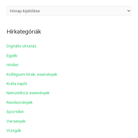
A
r
c
Hírkategóriák
h
í
Digitális oktatás
v
Egyéb
u
Hitélet
m
Kollégiumi hírek, események
Kréta napló
Nemzetközi események
Rendezvények
Sportélet
Versenyek
Vizsgák