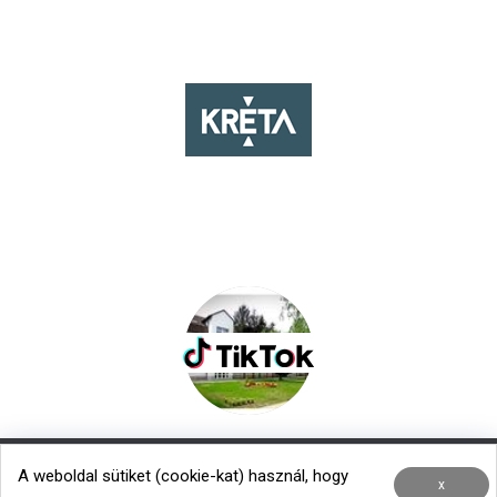
A weboldal sütiket (cookie-kat) használ, hogy
Nemzetközi kapcsolatok
|
Menza – Heti étlap
x