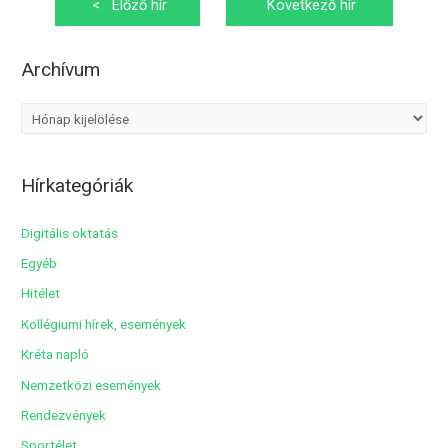
Bejegyzés
<
Előző hír
Következő hír
navigáció
>
Archívum
A
r
c
Hírkategóriák
h
í
Digitális oktatás
v
Egyéb
u
Hitélet
m
Kollégiumi hírek, események
Kréta napló
Nemzetközi események
Rendezvények
Sportélet