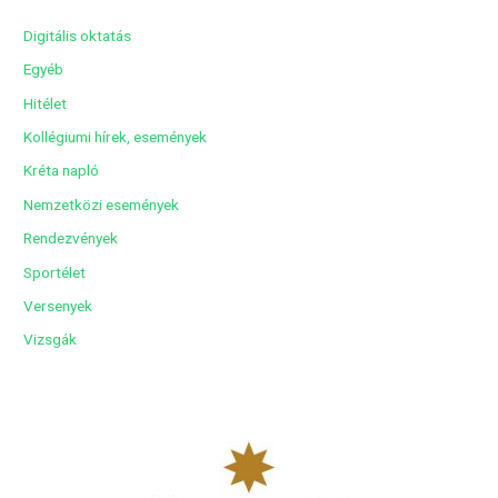
í
Digitális oktatás
v
Egyéb
u
Hitélet
m
Kollégiumi hírek, események
Kréta napló
Nemzetközi események
Rendezvények
Sportélet
Versenyek
Vizsgák