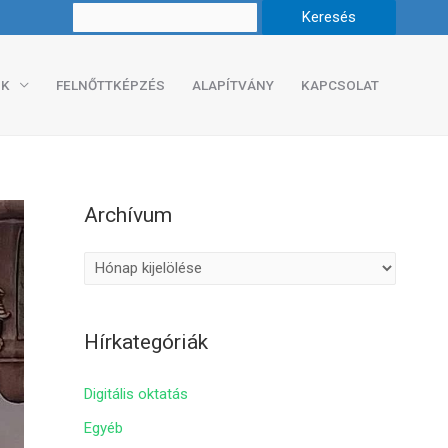
K
FELNŐTTKÉPZÉS
ALAPÍTVÁNY
KAPCSOLAT
Archívum
A
r
c
Hírkategóriák
h
í
Digitális oktatás
v
Egyéb
u