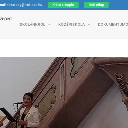
ail: titkarsag@trok.edu.hu
Kréta e-napló
Heti étlap
ISKOLÁNKRÓL
KÖZÉPISKOLA
DOKUMENTUMO