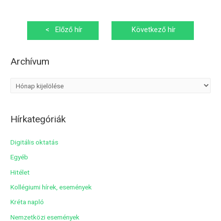
Bejegyzés
<
Előző hír
Következő hír
navigáció
>
Archívum
A
r
c
Hírkategóriák
h
í
Digitális oktatás
v
Egyéb
u
Hitélet
m
Kollégiumi hírek, események
Kréta napló
Nemzetközi események