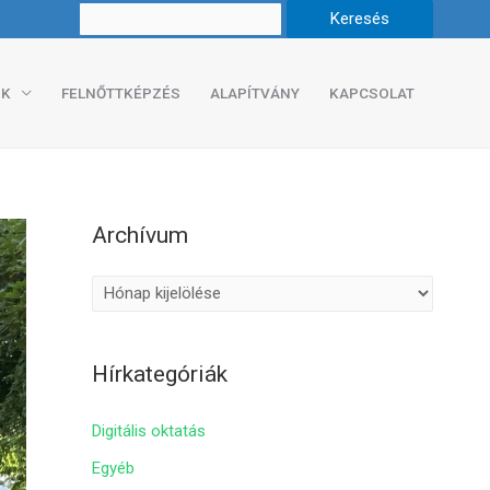
K
FELNŐTTKÉPZÉS
ALAPÍTVÁNY
KAPCSOLAT
Archívum
A
r
c
Hírkategóriák
h
í
Digitális oktatás
v
Egyéb
u