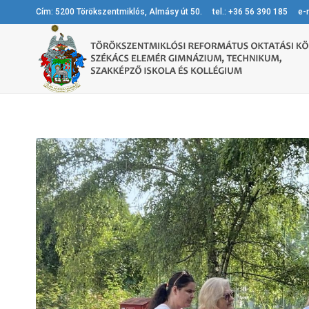
Cím: 5200 Törökszentmiklós, Almásy út 50. tel.: +36 56 390 185 e-m