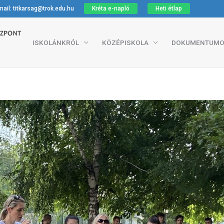
ail: titkarsag@trok.edu.hu
Kréta e-napló
Heti étlap
ISKOLÁNKRÓL
KÖZÉPISKOLA
DOKUMENTUMO