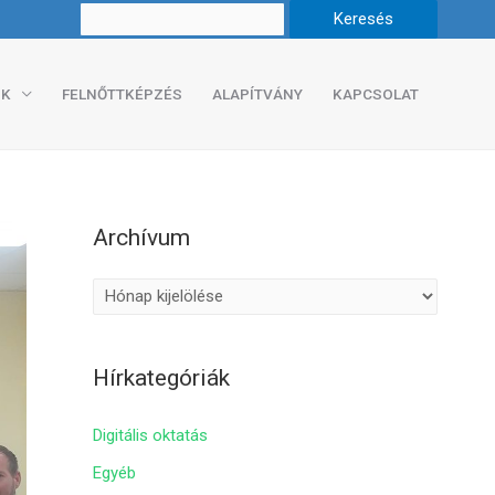
K
FELNŐTTKÉPZÉS
ALAPÍTVÁNY
KAPCSOLAT
Archívum
A
r
c
Hírkategóriák
h
í
Digitális oktatás
v
Egyéb
u