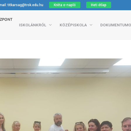
ail: titkarsag@trok.edu.hu
Kréta e-napló
Heti étlap
ISKOLÁNKRÓL
KÖZÉPISKOLA
DOKUMENTUMO