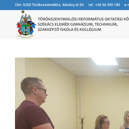
Cím: 5200 Törökszentmiklós, Almásy út 50. tel.: +36 56 390 185 e-m