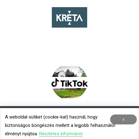
A weboldal sütiket (cookie-kat) használ, hogy
Nemzetközi kapcsolatok
|
Menza – Heti étlap
x
biztonságos böngészés mellett a legjobb felhasználói
Minden jog fenntartva © 2020 TROK
élményt nyújtsa.
Részletes információ