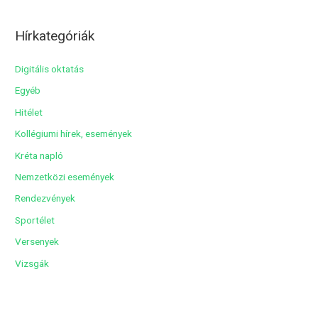
r
c
Hírkategóriák
h
í
Digitális oktatás
v
Egyéb
u
Hitélet
m
Kollégiumi hírek, események
Kréta napló
Nemzetközi események
Rendezvények
Sportélet
Versenyek
Vizsgák