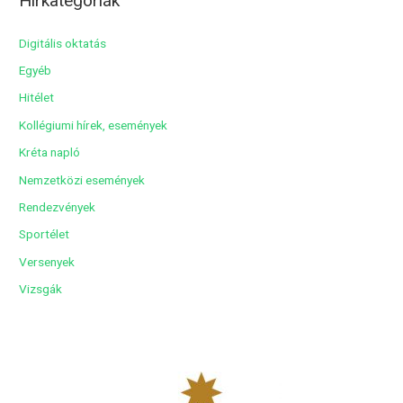
Hírkategóriák
h
í
Digitális oktatás
v
Egyéb
u
Hitélet
m
Kollégiumi hírek, események
Kréta napló
Nemzetközi események
Rendezvények
Sportélet
Versenyek
Vizsgák