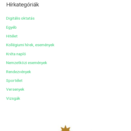
Hírkategóriák
h
í
Digitális oktatás
v
Egyéb
u
Hitélet
m
Kollégiumi hírek, események
Kréta napló
Nemzetközi események
Rendezvények
Sportélet
Versenyek
Vizsgák