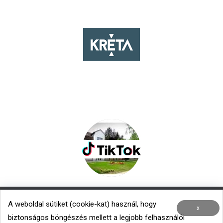
A weboldal sütiket (cookie-kat) használ, hogy
Nemzetközi kapcsolatok
|
Menza – Heti étlap
x
biztonságos böngészés mellett a legjobb felhasználói