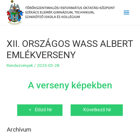
Main
Men
XII. ORSZÁGOS WASS ALBERT
EMLÉKVERSENY
Rendezvények
/
2025-03-28
A verseny képekben
Bejegyzés
<
Előző hír
Következő hír
navigáció
>
Archívum