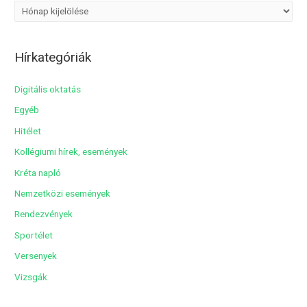
A
r
c
Hírkategóriák
h
í
Digitális oktatás
v
Egyéb
u
Hitélet
m
Kollégiumi hírek, események
Kréta napló
Nemzetközi események
Rendezvények
Sportélet
Versenyek
Vizsgák