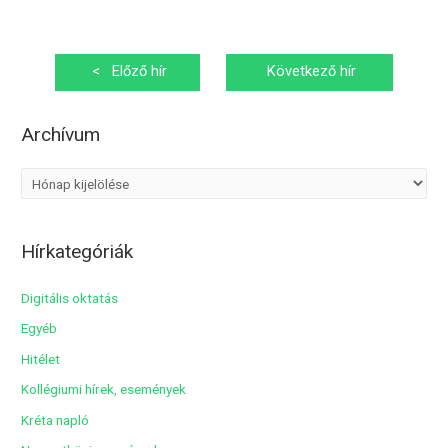
Bejegyzés
<
Előző hír
Következő hír
navigáció
>
Archívum
A
r
c
Hírkategóriák
h
í
Digitális oktatás
v
Egyéb
u
Hitélet
m
Kollégiumi hírek, események
Kréta napló