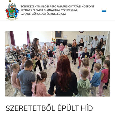
Main
Men
SZERETETBŐL ÉPÜLT HÍD