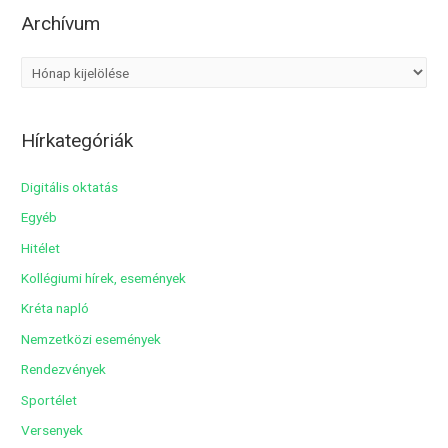
Archívum
A
r
c
Hírkategóriák
h
í
Digitális oktatás
v
Egyéb
u
Hitélet
m
Kollégiumi hírek, események
Kréta napló
Nemzetközi események
Rendezvények
Sportélet
Versenyek