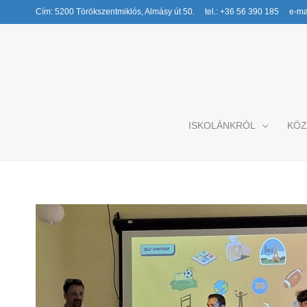
Cím: 5200 Törökszentmiklós, Almásy út 50. tel.: +36 56 390 185 e-mai
ISKOLÁNKRÓL
KÖZ