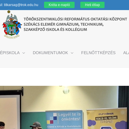
l: titkarsag@trok.edu.hu
Kréta e-napló
Heti étlap
ÉPISKOLA
DOKUMENTUMOK
FELNŐTTKÉPZÉS
AL