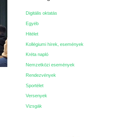
h
í
Digitális oktatás
v
Egyéb
u
Hitélet
m
Kollégiumi hírek, események
Kréta napló
Nemzetközi események
Rendezvények
Sportélet
Versenyek
Vizsgák