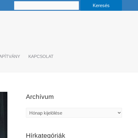
APÍTVÁNY
KAPCSOLAT
Archívum
A
r
c
Hírkategóriák