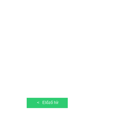
Bejegyzés
<
Előző hír
navigáció