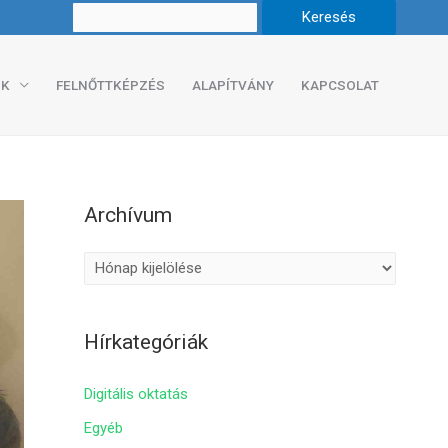
K
FELNŐTTKÉPZÉS
ALAPÍTVÁNY
KAPCSOLAT
Archívum
A
r
c
Hírkategóriák
h
í
Digitális oktatás
v
Egyéb
u