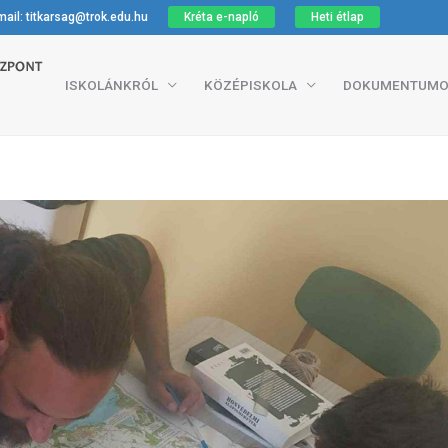
ail: titkarsag@trok.edu.hu
Kréta e-napló
Heti étlap
ISKOLÁNKRÓL
KÖZÉPISKOLA
DOKUMENTUMO