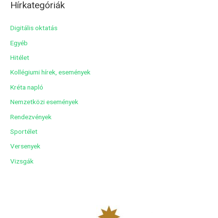
Hírkategóriák
h
í
Digitális oktatás
v
Egyéb
u
Hitélet
m
Kollégiumi hírek, események
Kréta napló
Nemzetközi események
Rendezvények
Sportélet
Versenyek
Vizsgák