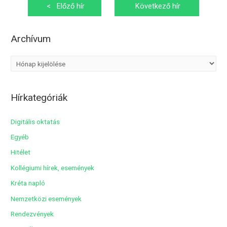
Bejegyzés
<
Előző hír
Következő hír
navigáció
>
Archívum
A
r
c
Hírkategóriák
h
í
Digitális oktatás
v
Egyéb
u
Hitélet
m
Kollégiumi hírek, események
Kréta napló
Nemzetközi események
Rendezvények