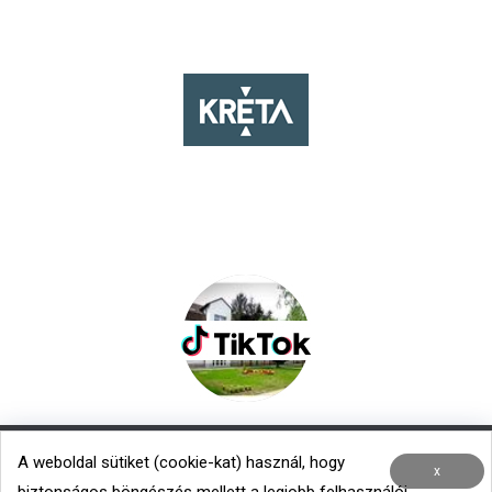
A weboldal sütiket (cookie-kat) használ, hogy
Nemzetközi kapcsolatok
|
Menza – Heti étlap
x