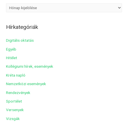
A
r
c
Hírkategóriák
h
í
Digitális oktatás
v
Egyéb
u
Hitélet
m
Kollégiumi hírek, események
Kréta napló
Nemzetközi események
Rendezvények
Sportélet
Versenyek
Vizsgák