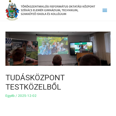
Main
Men
TUDÁSKÖZPONT
TESTKÖZELBŐL
Egyéb
/
2025-12-02