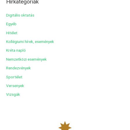
Hírkategóriák
h
í
Digitális oktatás
v
Egyéb
u
Hitélet
m
Kollégiumi hírek, események
Kréta napló
Nemzetközi események
Rendezvények
Sportélet
Versenyek
Vizsgák